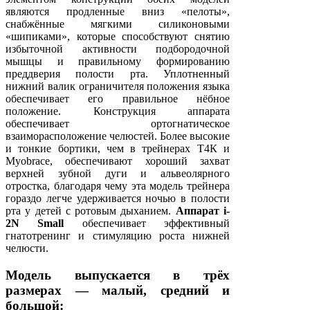
являются продленные вниз «пелоты»,
снабжённые мягкими силиконовыми
«шипиками», которые способствуют снятию
избыточной активности подбородочной
мышцы и правильному формированию
преддверия полости рта. Уплотненный
нижний валик ограничителя положения языка
обеспечивает его правильное нёбное
положение. Конструкция аппарата
обеспечивает ортогнатическое
взаиморасположение челюстей. Более высокие
и тонкие бортики, чем в трейнерах Т4К и
Myobrace, обеспечивают хороший захват
верхней зубной дуги и альвеолярного
отростка, благодаря чему эта модель трейнера
гораздо легче удерживается ночью в полости
рта у детей с ротовым дыханием.
Аппарат i-
2N Small
обеспечивает эффективный
гнатотренинг и стимуляцию роста нижней
челюсти.
Модель выпускается в трёх
размерах — малый, средний и
большой: