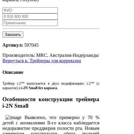
Заказать
Артикул:
597045
Производитель:
MRC, Австралия-Нидерланды
Вернуться к: Трейнеры для коррекции
Описание
Трейнер i-2™ выпускается в двух модификациях: i-2™ (с
каркасом) и
i-2N Small без каркаса
.
Особенности конструкции трейнера
i-2N Small
Выявлено, что примерно у 70 %
детей с аномалиями II-го класса наблюдается
недоразвитие преддверия полости рта. Новым
элементом конструкции обеих моделей