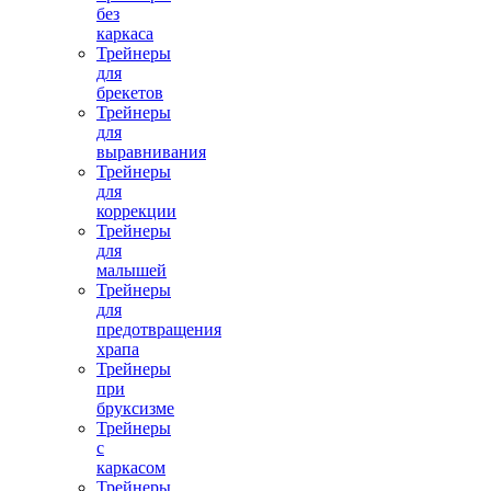
без
каркаса
Трейнеры
для
брекетов
Трейнеры
для
выравнивания
Трейнеры
для
коррекции
Трейнеры
для
малышей
Трейнеры
для
предотвращения
храпа
Трейнеры
при
бруксизме
Трейнеры
с
каркасом
Трейнеры