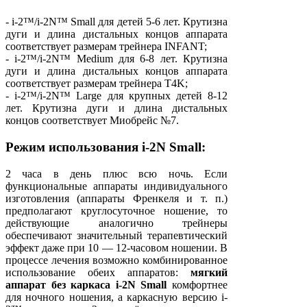
- i-2™/i-2N™ Small для детей 5-6 лет. Крутизна
дуги и длина дистальных концов аппарата
соответствует размерам трейнера INFANT;
- i-2™/i-2N™ Medium для 6-8 лет. Крутизна
дуги и длина дистальных концов аппарата
соответствует размерам трейнера T4K;
- i-2™/i-2N™ Large для крупных детей 8-12
лет. Крутизна дуги и длина дистальных
концов соответствует Миобрейс №7.
Режим использования i-2N Small:
2 часа в день плюс всю ночь. Если
функциональные аппараты индивидуального
изготовления (аппараты Френкеля и т. п.)
предполагают круглосуточное ношение, то
действующие аналогично трейнеры
обеспечивают значительный терапевтический
эффект даже при 10 — 12-часовом ношении. В
процессе лечения возможно комбинированное
использование обеих аппаратов:
мягкий
аппарат без каркаса i-2N Small
комфортнее
для ночного ношения, а каркасную версию i-